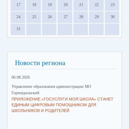
17
18
19
20
21
22
23
24
25
26
27
28
29
30
31
Новости региона
06.08.2026
23.
Управление образования администрации МО
Упр
Горноуральский
Гор
ПРИЛОЖЕНИЕ «ГОСУСЛУГИ МОЯ ШКОЛА» СТАНЕТ
В 
ЕДИНЫМ ЦИФРОВЫМ ПОМОЩНИКОМ ДЛЯ
МУ
ШКОЛЬНИКОВ И РОДИТЕЛЕЙ
ПР