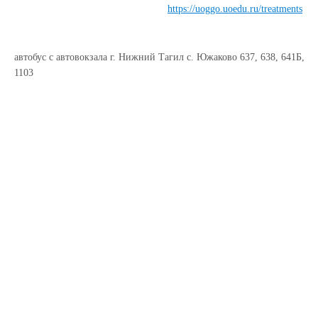
https://uoggo.uoedu.ru/treatments
автобус с автовокзала г. Нижний Тагил с. Южаково 637, 638, 641Б,
1103