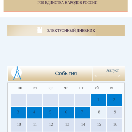
ГОД ЕДИНСТВА НАРОДОВ РОССИИ
ЭЛЕКТРОННЫЙ ДНЕВНИК
Август
События
пн
вт
ср
чт
пт
сб
вс
1
2
3
4
5
6
7
8
9
10
11
12
13
14
15
16