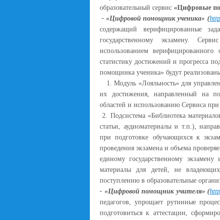
образовательный сервис
«Цифровые по
- «Цифровой помощник ученика» (
htt
содержащий верифицированные зад
государственному экзамену. Серв
использованием верифицированного о
статистику достижений и прогресса по
помощника ученика» будут реализован
1. Модуль «Лояльность» для управлен
их достижения, направленный на 
областей и использованию Сервиса при
2. Подсистема «Библиотека материалов
статьи, аудиоматериалы и т.п.), нап
при подготовке обучающихся к экза
проведения экзамена и объема проверяе
единому государственному экзамену 
материалы для детей, не владеющи
поступлению в образовательные орган
- «Цифровой помощник учителя» (
htt
педагогов, упрощает рутинные проце
подготовиться к аттестации, сформир