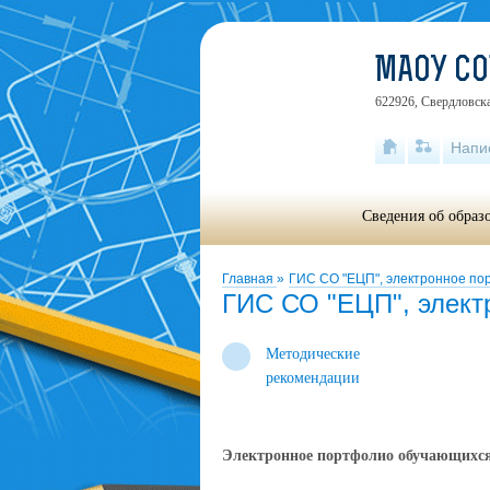
МАОУ С
622926, Свердловска
Напи
Сведения об образ
Главная
»
ГИС СО "ЕЦП", электронное по
ГИС СО "ЕЦП", элект
Методические
рекомендации
Электронное портфолио обучающихс