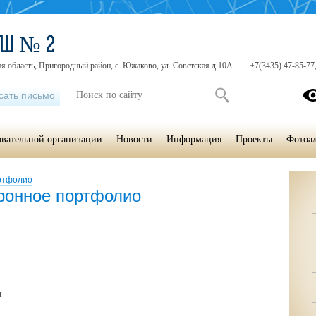
ОШ № 2
я область, Пригородный район, с. Южаково, ул. Советская д.10А
+7(3435) 47-85-77
сать письмо
овательной организации
Новости
Информация
Проекты
Фотоа
ртфолио
ронное портфолио
я