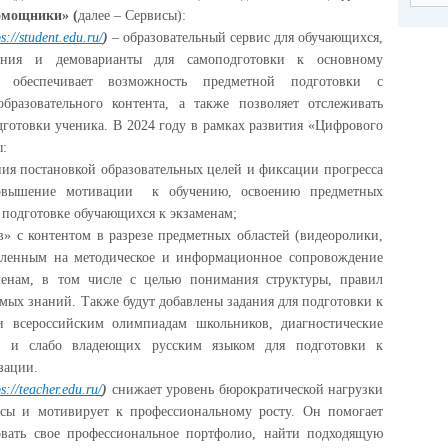
мощники» (
далее – Сервисы):
ps://student.edu.ru/
)
– образовательный сервис для обучающихся,
ания и демоварианты для самоподготовки к основному
ис обеспечивает возможность предметной подготовки с
бразовательного контента, а также позволяет отслеживать
дготовки ученика. В 2024 году в рамках развития «Цифрового
ы:
ия постановкой образовательных целей и фиксации прогресса
повышение мотивации к обучению, освоению предметных
 подготовке обучающихся к экзаменам;
» с контентом в разрезе предметных областей (видеоролики,
равленным на методическое и информационное сопровождение
менам, в том числе с целью понимания структуры, правил
мых знаний. Также будут добавлены задания для подготовки к
и всероссийским олимпиадам школьников, диагностические
х и слабо владеющих русским языком для подготовки к
изации.
ps://teacher.edu.ru/
)
снижает уровень бюрократической нагрузки
ссы и мотивирует к профессиональному росту. Он помогает
овать свое профессиональное портфолио, найти подходящую