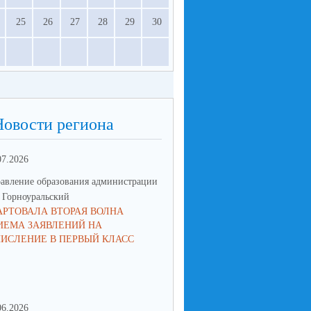
25
26
27
28
29
30
Новости региона
07.2026
16.06.2026
авление образования администрации
Управление образования админ
Горноуральский
МО Горноуральский
АРТОВАЛА ВТОРАЯ ВОЛНА
ВОСПИТАНИЕ: МЫСЛИМ ПО-
ИЕМА ЗАЯВЛЕНИЙ НА
НОВОМУ, ДЕЙСТВУЕМ СООБ
ЧИСЛЕНИЕ В ПЕРВЫЙ КЛАСС
06.2026
08.06.2026