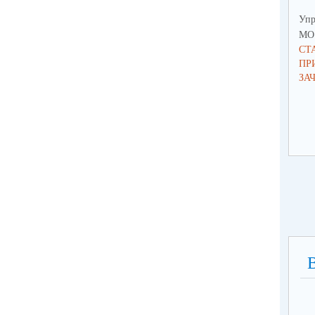
Упр
МО 
СТ
ПР
ЗА