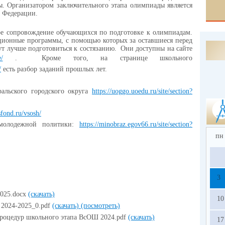
 Организатором заключительного этапа олимпиады является
 Федерации.
ое сопровождение обучающихся по подготовке к олимпиадам.
нционные программы, с помощью которых за оставшиеся перед
т лучше подготовиться к состязанию. Они доступны на сайте
/
. Кроме того, на странице школьного
/
есть разбор заданий прошлых лет.
ральского городского округа
https://uoggo.uoedu.ru/site/section?
zsfond.ru/vsosh/
 молодежной политики:
https://minobraz.egov66.ru/site/section?
пн
3
025.docx
(скачать)
10
 2024-2025_0.pdf
(скачать)
(посмотреть)
процедур школьного этапа ВсОШ 2024.pdf
(скачать)
17