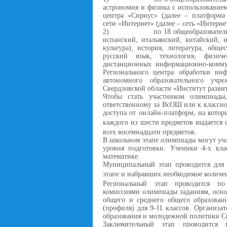
астрономия и физика с использование
центра «Сириус» (далее – платформ
сети «Интернет» (далее – сеть «Интерне
2)
по 18 общеобразовател
испанский, итальянский, китайский, 
культура), история, литература, общ
русский язык, технология, физиче
дистанционных информационно-коммуни
Регионального центра обработки инф
автономного образовательного учре
Свердловской области «Институт разви
Чтобы стать участником олимпиады
ответственному за ВсОШ или к классном
доступа от онлайн-платформ, на кото
каждого из шести предметов выдается 
всех восемнадцати предметов.
В школьном этапе олимпиады могут учас
уровня подготовки. Ученики 4-х кла
математике.
Муниципальный этап проводится для 
этапе и набравших необходимое количе
Региональный этап проводится по
комиссиями олимпиады заданиям, осно
общего и среднего общего образован
(профиля) для 9-11 классов. Организа
образования и молодежной политики Св
Заключительный этап проводится 