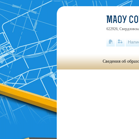
МАОУ С
622926, Свердловска
Напи
Сведения об образ