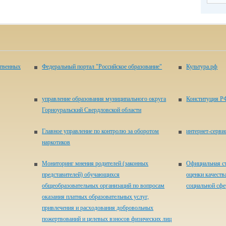
ственных
Федеральный портал "Российское образование"
Культура.рф
управление образования муниципального округа
Конституция Р
Горноуральский Свердловской области
Главное управление по контролю за оборотом
ин­тер­нет-сер­ви
наркотиков
Мониторинг мнения родителей (законных
Официальная ст
представителей) обучающихся
оценки качеств
общеобразовательных организаций по вопросам
социальной сфер
оказания платных образовательных услуг,
привлечения и расходования добровольных
пожертвований и целевых взносов физических лиц