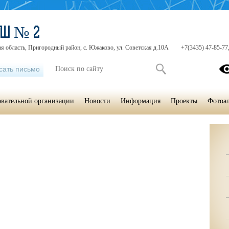
ОШ № 2
я область, Пригородный район, с. Южаково, ул. Советская д.10А
+7(3435) 47-85-77
сать письмо
овательной организации
Новости
Информация
Проекты
Фотоа