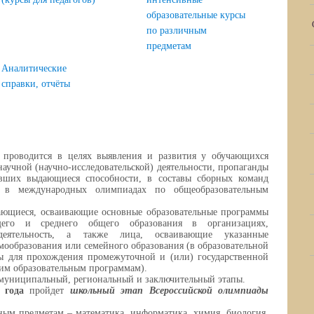
образовательные курсы
по различным
предметам
Аналитические
справки, отчёты
 проводится в целях выявления и развития у обучающихся
научной (научно-исследовательской) деятельности, пропаганды
ивших выдающиеся способности, в составы сборных команд
я в международных олимпиадах по общеобразовательным
ающиеся, осваивающие основные образовательные программы
щего и среднего общего образования в организациях,
деятельность, а также лица, осваивающие указанные
мообразования или семейного образования (в образовательной
ы для прохождения промежуточной и (или) государственной
им образовательным программам).
 муниципальный, региональный и заключительный этапы.
 года
пройдет
школьный этап Всероссийской олимпиады
ным предметам – математика, информатика, химия, биология,