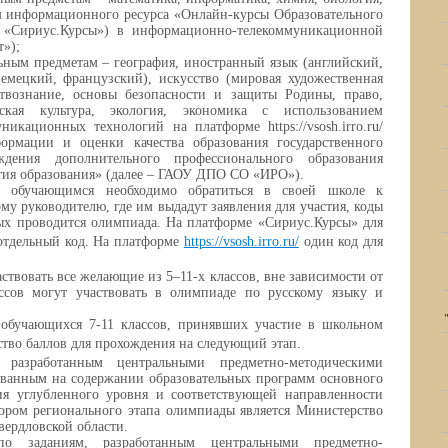
м информационного ресурса «Онлайн-курсы Образовательного
а «Сириус.Курсы») в информационно-телекоммуникационной
т»);
ьным предметам – география, иностранный язык (английский,
немецкий, французский), искусство (мировая художественная
ествознание, основы безопасности и защиты Родины, право,
ская культура, экология, экономика с использованием
кационных технологий на платформе https://vsosh.irro.ru/
ормации и оценки качества образования государственного
ждения дополнительного профессионального образования
тия образования» (далее – ГАОУ ДПО СО «ИРО»).
, обучающимся необходимо обратиться в своей школе к
у руководителю, где им выдадут заявления для участия, коды
рых проводится олимпиада. На платформе «Сириус.Курсы» для
отдельный код. На платформе
https://vsosh.irro.ru/
один код для
твовать все желающие из 5–11-х классов, вне зависимости от
ссов могут участвовать в олимпиаде по русскому языку и
обучающихся 7-11 классов, принявших участие в школьном
ство баллов для прохождения на следующий этап.
 разработанным центральными предметно-методическими
ванным на содержании образовательных программ основного
ия углубленного уровня и соответствующей направленности
тором регионального этапа олимпиады является Министерство
ердловской области.
по заданиям, разработанным центральными предметно-