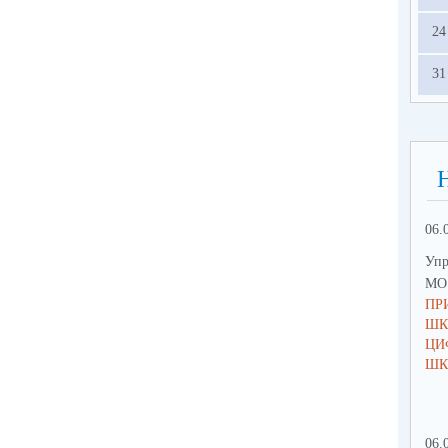
24
31
06.
Упр
МО 
ПР
ШК
ЦИ
ШК
06.