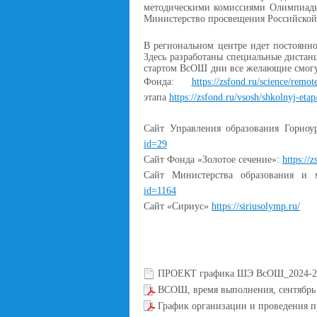
методическими комиссиями Олимпиады.
Министерство просвещения Российской
В региональном центре идет постоянн
Здесь разработаны специальные диста
стартом ВсОШ дни все желающие смогу
Фонда:
https://zsfond.ru/science/remote
этапа
https://zsfond.ru/vsosh/shkolnyj-etap
Сайт Управления образования Горноу
id=29
Сайт Фонда «Золотое сечение»:
https://
Сайт Министерства образования и
id=1164
Сайт «Сириус»
https://siriusolymp.ru/
ПРОЕКТ графика ШЭ ВсОШ_2024-2
ВСОШ, время выполнения, сентябрь
График организации и проведения 