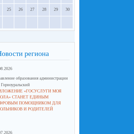
25
26
27
28
29
30
Новости региона
08.2026
23.06.2026
авление образования администрации
Управление образования админ
Горноуральский
МО Горноуральский
ИЛОЖЕНИЕ «ГОСУСЛУГИ МОЯ
В ОБРАЗОВАТЕЛЬНЫХ
ОЛА» СТАНЕТ ЕДИНЫМ
УЧРЕЖДЕНИЯХ МУНИЦИПА
ФРОВЫМ ПОМОЩНИКОМ ДЛЯ
ОКРУГА ГОРНОУРАЛЬСКИЙ 
ОЛЬНИКОВ И РОДИТЕЛЕЙ
ПАМЯТНЫЕ МЕРОПРИЯТИЯ
07.2026
16.06.2026