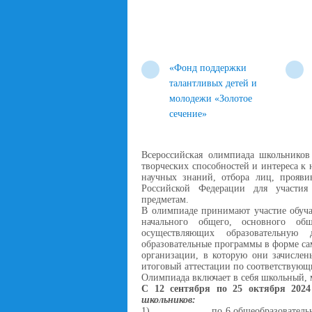
«Фонд поддержки
талантливых детей и
молодежи «Золотое
сечение»
Всероссийская олимпиада школьников
творческих способностей и интереса к 
научных знаний, отбора лиц, прояв
Российской Федерации для участи
предметам.
В олимпиаде принимают участие обуч
начального общего, основного об
осуществляющих образовательную 
образовательные программы в форме са
организации, в которую они зачислен
итоговый аттестации по соответствующ
Олимпиада включает в себя школьный,
С 12 сентября по 25 октября 2024
школьников:
1)
по 6 общеобразователь