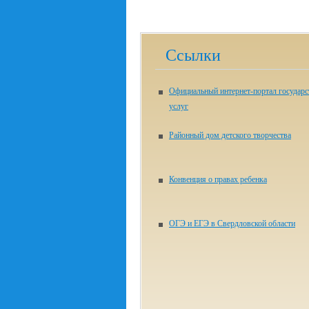
Ссылки
Официальный интернет-портал государ
услуг
Районный дом детского творчества
Конвенция о правах ребенка
ОГЭ и ЕГЭ в Свердловской области