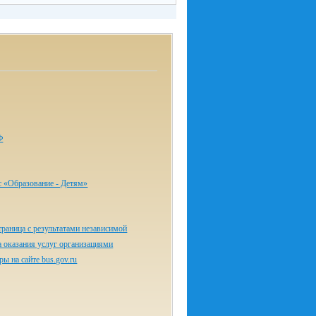
Ф
с «Об­ра­зо­ва­ние - Де­тям»
раница с результатами независимой
а оказания услуг организациями
ы на сайте bus.gov.ru