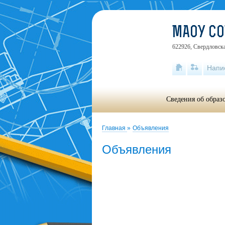
МАОУ С
622926, Свердловска
Напи
Сведения об образ
Главная
»
Объявления
Объявления