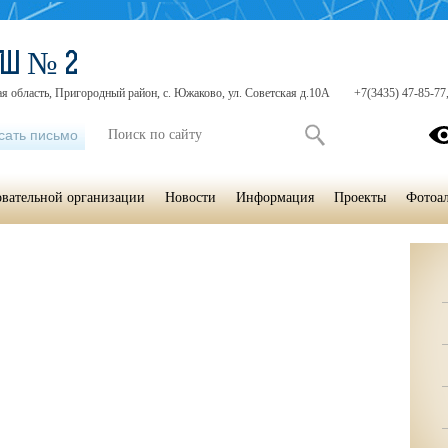
ОШ № 2
я область, Пригородный район, с. Южаково, ул. Советская д.10А
+7(3435) 47-85-77
сать письмо
овательной организации
Новости
Информация
Проекты
Фотоа