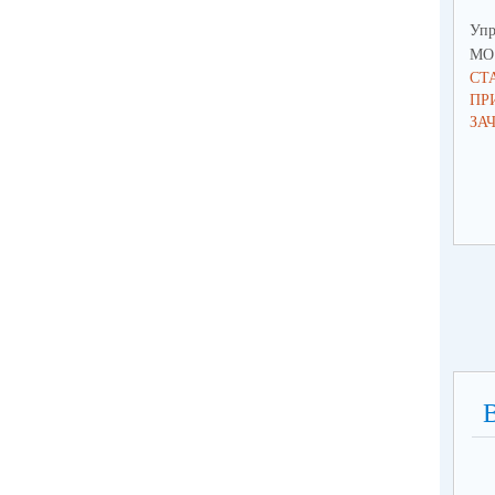
Упр
МО 
СТ
ПР
ЗА