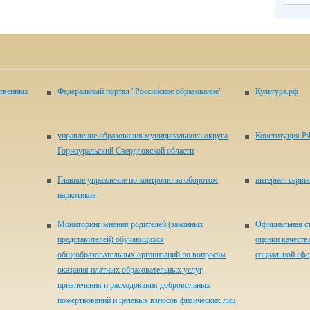
ственных
Федеральный портал "Российское образование"
Культура.рф
управление образования муниципального округа
Конституция Р
Горноуральский Свердловской области
Главное управление по контролю за оборотом
ин­тер­нет-сер­ви
наркотиков
Мониторинг мнения родителей (законных
Официальная ст
представителей) обучающихся
оценки качеств
общеобразовательных организаций по вопросам
социальной сфер
оказания платных образовательных услуг,
привлечения и расходования добровольных
пожертвований и целевых взносов физических лиц