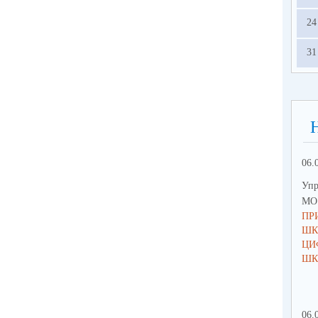
24
31
06.
Упр
МО 
ПР
ШК
ЦИ
ШК
06.