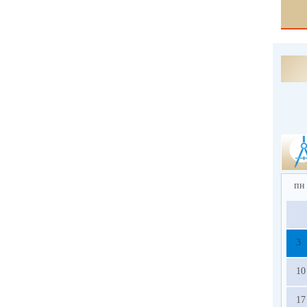
пн
3
10
17