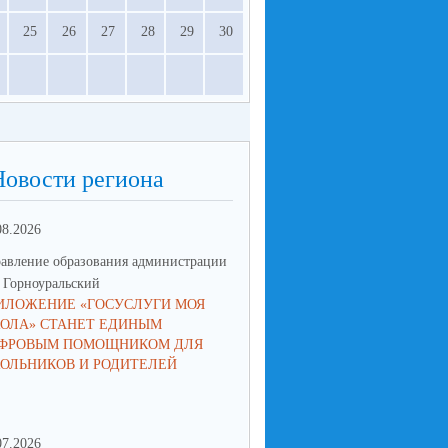
25
26
27
28
29
30
Новости региона
08.2026
23.06.2026
авление образования администрации
Управление образования админ
Горноуральский
МО Горноуральский
ИЛОЖЕНИЕ «ГОСУСЛУГИ МОЯ
В ОБРАЗОВАТЕЛЬНЫХ
ОЛА» СТАНЕТ ЕДИНЫМ
УЧРЕЖДЕНИЯХ МУНИЦИПА
ФРОВЫМ ПОМОЩНИКОМ ДЛЯ
ОКРУГА ГОРНОУРАЛЬСКИЙ 
ОЛЬНИКОВ И РОДИТЕЛЕЙ
ПАМЯТНЫЕ МЕРОПРИЯТИЯ
07.2026
16.06.2026