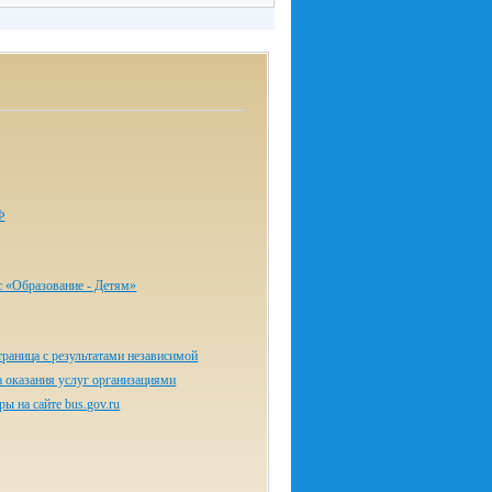
Ф
с «Об­ра­зо­ва­ние - Де­тям»
раница с результатами независимой
а оказания услуг организациями
ы на сайте bus.gov.ru