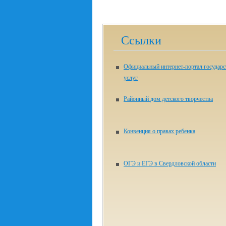
Ссылки
Официальный интернет-портал государ
услуг
Районный дом детского творчества
Конвенция о правах ребенка
ОГЭ и ЕГЭ в Свердловской области