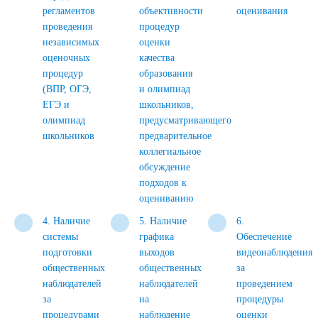
регламентов
объективности
оценивания
проведения
процедур
независимых
оценки
оценочных
качества
процедур
образования
(ВПР, ОГЭ,
и олимпиад
ЕГЭ и
школьников,
олимпиад
предусматривающего
школьников
предварительное
коллегиальное
обсуждение
подходов к
оцениванию
4. Наличие
5. Наличие
6.
системы
графика
Обеспечение
подготовки
выходов
видеонаблюдения
общественных
общественных
за
наблюдателей
наблюдателей
проведением
за
на
процедуры
процедурами
наблюдение
оценки