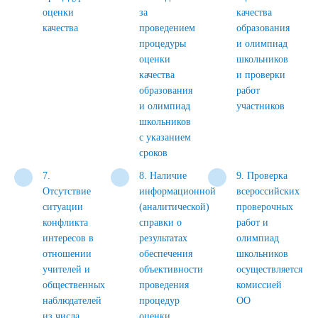
оценки
за
качества
качества
проведением
образования
процедуры
и олимпиад
оценки
школьников
качества
и проверки
образования
работ
и олимпиад
участников
школьников
с указанием
сроков
7.
8. Наличие
9. Проверка
Отсутствие
информационной
всероссийских
ситуации
(аналитической)
проверочных
конфликта
справки о
работ и
интересов в
результатах
олимпиад
отношении
обеспечения
школьников
учителей и
объективности
осуществляется
общественных
проведения
комиссией
наблюдателей
процедур
ОО
из числа
оценки