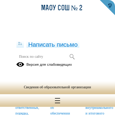
МАОУ СОШ № 2
Написать письмо
Мониторинг объективности
Версия для слабовидящих
оценочных процедур МБОУ СОШ
№2
1. Наличие
2. Наличие
3. Наличие
Сведения об образовательной организации
приказов об
приказа
принятых
утверждении
(или иного
прозрачных
сроков,
документа)
критериев
ответственных,
об
внутришкольного
порядка,
обеспечении
и итогового