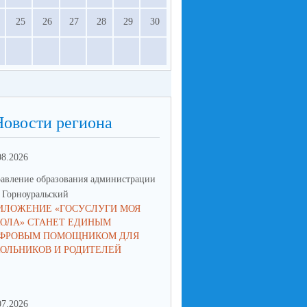
25
26
27
28
29
30
Новости региона
08.2026
23.06.2026
авление образования администрации
Управление образования админ
Горноуральский
МО Горноуральский
ИЛОЖЕНИЕ «ГОСУСЛУГИ МОЯ
В ОБРАЗОВАТЕЛЬНЫХ
ОЛА» СТАНЕТ ЕДИНЫМ
УЧРЕЖДЕНИЯХ МУНИЦИПА
ФРОВЫМ ПОМОЩНИКОМ ДЛЯ
ОКРУГА ГОРНОУРАЛЬСКИЙ 
ОЛЬНИКОВ И РОДИТЕЛЕЙ
ПАМЯТНЫЕ МЕРОПРИЯТИЯ
07.2026
16.06.2026