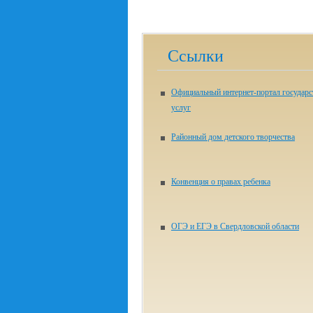
Ссылки
Официальный интернет-портал государ
услуг
Районный дом детского творчества
Конвенция о правах ребенка
ОГЭ и ЕГЭ в Свердловской области