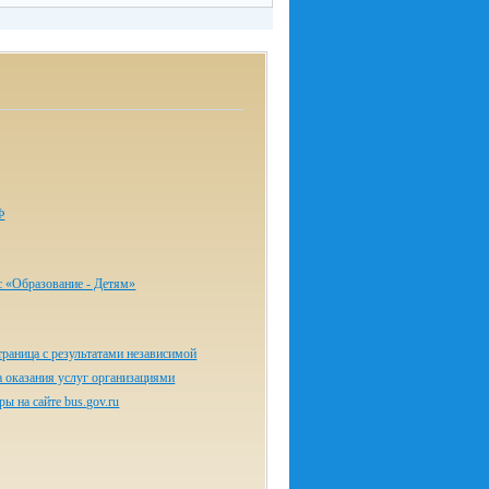
Ф
с «Об­ра­зо­ва­ние - Де­тям»
раница с результатами независимой
а оказания услуг организациями
ы на сайте bus.gov.ru