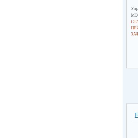
Упр
МО 
СТ
ПР
ЗА