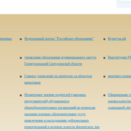
ственных
Федеральный портал "Российское образование"
Культура.рф
управление образования муниципального округа
Конституция Р
Горноуральский Свердловской области
Главное управление по контролю за оборотом
ин­тер­нет-сер­ви
наркотиков
Мониторинг мнения родителей (законных
Официальная ст
представителей) обучающихся
оценки качеств
общеобразовательных организаций по вопросам
социальной сфер
оказания платных образовательных услуг,
привлечения и расходования добровольных
пожертвований и целевых взносов физических лиц