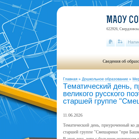
МАОУ С
622926, Свердловска
Напи
Сведения об образ
Главная
»
Дошкольное образование
»
Мер
Тематический день, 
великого русского по
старшей группе "Сме
11.06.2026
Тематический день, приуроченный ко д
старшей группе "Смешарики "при Баш
️В этот день дети с большим интересом