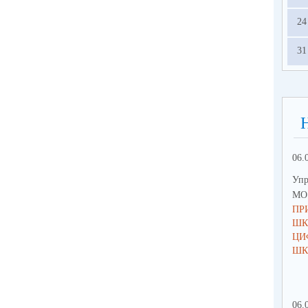
24
31
06.
Упр
МО 
ПР
ШК
ЦИ
ШК
06.