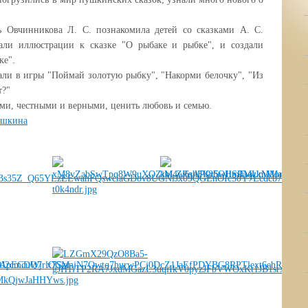
ль Овчинникова Л. С. познакомила детей со сказками А. С.
али иллюстрации к сказке "О рыбаке и рыбке", и создали
ке".
али в игры "Поймай золотую рыбку", "Накорми белочку", "Из
т?"
ыми, честными и верными, ценить любовь и семью.
ушкина