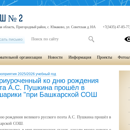
ОШ № 2
я область, Пригородный район, с. Южаково, ул. Советская д.10А
+7(3435) 47-85-77
сать письмо
овательной организации
Новости
Информация
Проекты
Фотоа
оприятия 2025/2026 учебный год
приуроченный ко дню рождения
эта А.С. Пушкина прошёл в
шарики "при Башкарской СОШ
ню рождения великого русского поэта А.С. Пушкина прошёл в
карской СОШ.
 погрузились в мир пушкинских сказок, узнали много нового о