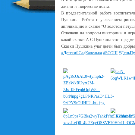
жизни и творчестве поэта.
️В предварительной работе воспитате
Пушкина. Ребята с увлечением рисов
аппликацию к сказке "О золотом петуш
Отвечали на вопросы викторины и игр
какой сказки А.С.Пушкина этот предме
️Сказки Пушкина учат детей быть добр
#ДетскийСадКапелька
#БСОШ
#ДеньП