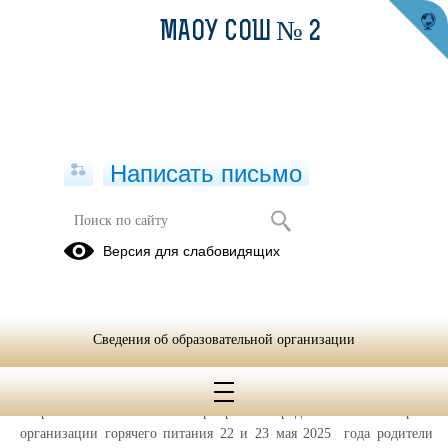
МАОУ СОШ № 2
Написать письмо
22 и 23 мая 2025 года в МБОУ СОШ
Версия для слабовидящих
№2 и филиалах "Башкарская СОШ",
"Кайгородская СОШ" проведены
мероприятия по родительскому
контролю питания
Сведения об образовательной организации
30.05.2025
В рамках ежемесячных мероприятий родительского контроля
организации горячего питания 22 и 23 мая 2025 года родители