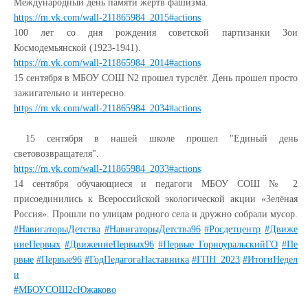
Международный день памяти жертв фашизма.
https://m.vk.com/wall-211865984_2015#actions
100 лет со дня рождения советской партизанки Зои
Космодемьянской (1923-1941).
https://m.vk.com/wall-211865984_2014#actions
15 сентября в МБОУ СОШ N2 прошел турслёт. День прошел просто
зажигательно и интересно.
https://m.vk.com/wall-211865984_2034#actions
15 сентября в нашей школе прошел "Единый день
световозвращателя".
https://m.vk.com/wall-211865984_2033#actions
14 сентября обучающиеся и педагоги МБОУ СОШ № 2
присоединились к Всероссийской экологической акции «Зелёная
Россия». Прошли по улицам родного села и дружно собрали мусор.
#НавигаторыДетства
#НавигаторыДетства96
#Росдетцентр
#Движе
ниеПервых
#ДвижениеПервых96
#Первые_ГорноуральскийГО
#Пе
рвые
#Первые96
#ГодПедагогаНаставника
#ГПН_2023
#ИтогиНедел
и
#МБОУСОШ2сЮжаково