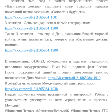
1 сентября 2023 года в рамках Всероссийского проекта
«Навигаторы детства» стартовала новая традиция передачи
пожеланий первоклассникам «Самолётик будущего».
https://vk.com/wall-211865984_1881
3 сентября - День солидарности в борьбе с терроризмом.
https://vk.com/wall-211865984_1900
Также 3 сентября – это ещё и День окончания Второй мировой
войны, очень значимая дата, которую мы обязательно должны
помнить.
https://vk.com/wall-211865984_1900
В понедельник, 04.09.23, обучающиеся и педагоги традиционно
исполнили государственный Гимн РФ и подняли флаг России.
После торжественной линейки прошли внеурочные занятия,
посвященные Дню Знаний.
https://vk.com/wall-211865984_1910
8 сентября мы отмечаем Международный день грамотности
https://vk.com/wall-211865984_1938
Неделя получилась очень насыщенной и интересной. Ребята с
удовольствием участвуют во всех мероприятиях и проектах.
Молодцы!
#ДвижениеПервых #ДвижениеПервых96 #ДвижениеПервых_ГГО