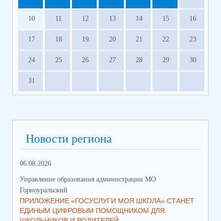
10
11
12
13
14
15
16
17
18
19
20
21
22
23
24
25
26
27
28
29
30
31
Новости региона
06.08.2026
23.
Управление образования администрации МО
Упр
Горноуральский
Гор
ПРИЛОЖЕНИЕ «ГОСУСЛУГИ МОЯ ШКОЛА» СТАНЕТ
В 
ЕДИНЫМ ЦИФРОВЫМ ПОМОЩНИКОМ ДЛЯ
МУ
ШКОЛЬНИКОВ И РОДИТЕЛЕЙ
ПР