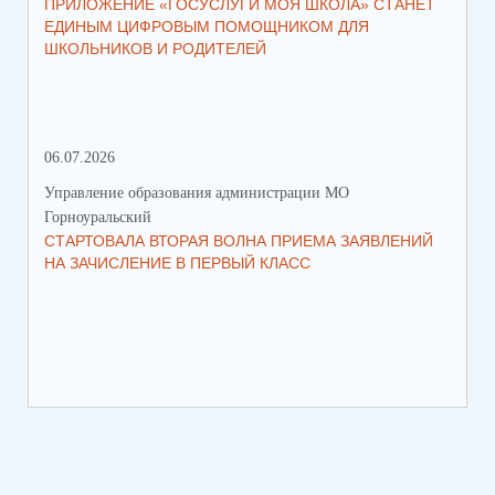
ПРИЛОЖЕНИЕ «ГОСУСЛУГИ МОЯ ШКОЛА» СТАНЕТ
В 
ЕДИНЫМ ЦИФРОВЫМ ПОМОЩНИКОМ ДЛЯ
МУ
ШКОЛЬНИКОВ И РОДИТЕЛЕЙ
ПР
06.07.2026
16.
Управление образования администрации МО
Упр
Горноуральский
Гор
СТАРТОВАЛА ВТОРАЯ ВОЛНА ПРИЕМА ЗАЯВЛЕНИЙ
ВО
НА ЗАЧИСЛЕНИЕ В ПЕРВЫЙ КЛАСС
СО