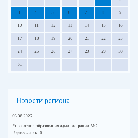
3
4
5
6
7
8
9
10
11
12
13
14
15
16
17
18
19
20
21
22
23
24
25
26
27
28
29
30
31
Новости региона
06.08.2026
23.
Управление образования администрации МО
Упр
Горноуральский
Гор