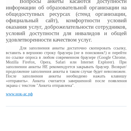
Вопросы анкеты касаются доступности
информации об образовательной организации на
общедоступных ресурсах (стенд организации,
официальный сайт), комфортности условий
оказания услуг, доброжелательности сотрудников,
условий доступности для инвалидов и общей
удовлетворенности качеством услуг.
Для заполнения анкеты достаточно скопировать ссылку,
вставить в верхнюю строку браузера (не в поисковик!) и перейти
по
ссылке опроса
в любом современном браузере
(Google Chrome,
Mozilla Firefox, Opera, Safari
или
Internet Explorer).
При
заполнении анкеты
HE
рекомендуется закрывать браузер. Возврат/
продолжение заполнения анкеты в таком случае будет невозможен.
После заполнения анкеты необходимо нажать
клавишу
«отправить».
Анкета считается
завершенной
после появления
экрана с текстом "Анкета отправлена".
www.нок-ас.рф