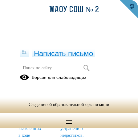
МАОУ СОШ № 2
Написать письмо
НЕЗАВИСИМАЯ ОЦЕНКА
Версия для слабовидящих
КАЧЕСТВА УСЛОВИЙ -2021
План
Отчёты о
мероприятий
реализации
Сведения об образовательной организации
по
плана
устранению
мероприятий
недостатков,
по
выявленных
устранению
в ходе
недостатков,