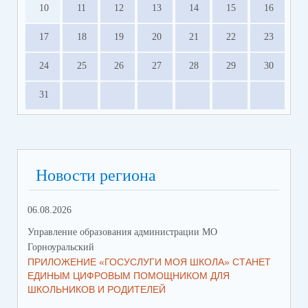
10
11
12
13
14
15
16
17
18
19
20
21
22
23
24
25
26
27
28
29
30
31
Новости региона
06.08.2026
23.
Управление образования администрации МО
Упр
Горноуральский
Гор
ПРИЛОЖЕНИЕ «ГОСУСЛУГИ МОЯ ШКОЛА» СТАНЕТ
В 
ЕДИНЫМ ЦИФРОВЫМ ПОМОЩНИКОМ ДЛЯ
МУ
ШКОЛЬНИКОВ И РОДИТЕЛЕЙ
ПР